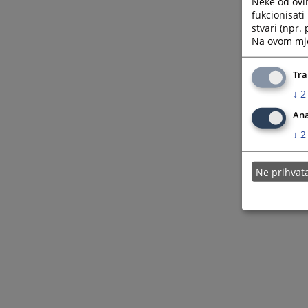
Neke od ovi
fukcionisat
stvari (npr.
Na ovom mjes
Tra
↓
2
Ana
↓
2
Ne prihva