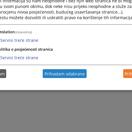
h informacija su nam neophodne i bez njih web stranica ne bi mog
Press
i u svom punom obimu, dok neke nisu prijeko neophodne a služe z
the
 procjenu nivoa posjećenosti, budućeg usavršavanja stranice...).
question
tu možete dozvoliti ili uskratiti pravo na korištenje tih informacija
mark
key
nslation
(obavezna)
to
get
Servisi treće strane
the
litika o posjećenosti stranica
keyboard
shortcuts
Servisi treće strane
for
changing
dates.
tam
Prihvatam odabrane
Pri