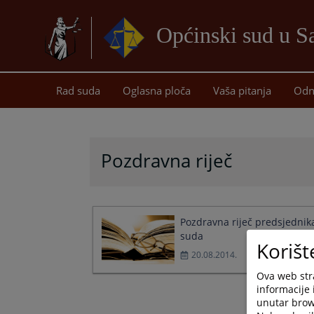
Općinski sud u 
Rad suda
Oglasna ploča
Vaša pitanja
Odn
Pozdravna riječ
Pozdravna riječ predsjednik
suda
Korišt
20.08.2014.
Ova web stra
informacije 
unutar brows