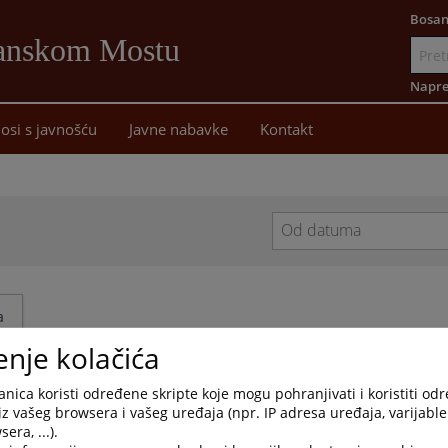
Bosan
Sanskom Mostu
Idi
na
Napre
sadržaj
osi s javnošću
Javne nabavke
Kontakt
Navigate
forward
to
interact
a
with
enje kolačića
the
calendar
and
nica koristi određene skripte koje mogu pohranjivati i koristiti od
select
iz vašeg browsera i vašeg uređaja (npr. IP adresa uređaja, varijable 
a
era, ...).
1 - 1 / 1
1
date.