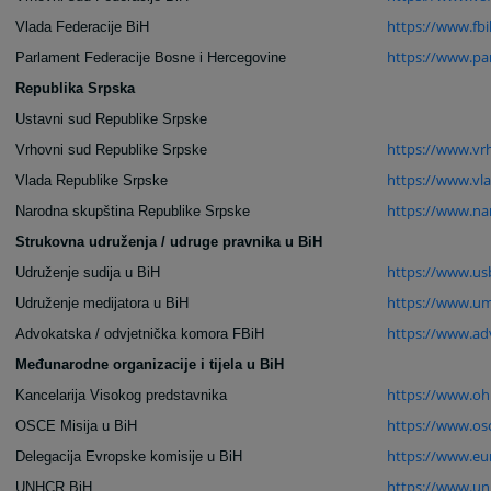
https://www.fbi
Vlada Federacije BiH
https://www.pa
Parlament Federacije Bosne i Hercegovine
Republika Srpska
Ustavni sud Republike Srpske
https://www.vr
Vrhovni sud Republike Srpske
https://www.vla
Vlada Republike Srpske
https://www.na
Narodna skupština Republike Srpske
Strukovna udruženja / udruge pravnika u BiH
https://www.us
Udruženje sudija u BiH
https://www.um
Udruženje medijatora u BiH
https://www.ad
Advokatska / odvjetnička komora FBiH
Međunarodne organizacije i tijela u BiH
https://www.ohr
Kancelarija Visokog predstavnika
https://www.osc
OSCE Misija u BiH
https://www.eu
Delegacija Evropske komisije u BiH
https://www.un
UNHCR BiH