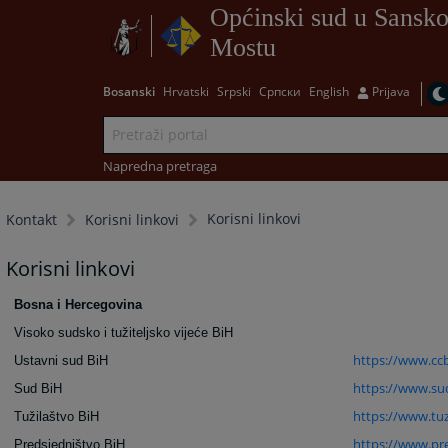
Općinski sud u Sansk
Mostu
Bosanski
Hrvatski
Srpski
Српски
English
Prijava
Napredna pretraga
Korisni linkovi
Kontakt
Korisni linkovi
Korisni linkovi
Bosna i Hercegovina
Visoko sudsko i tužiteljsko vijeće BiH
https://www.cc
Ustavni sud BiH
https://www.su
Sud BiH
https://www.tuz
Tužilaštvo BiH
https://www.pre
Predsjedništvo BiH