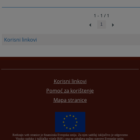
1 - 1 / 1
1
Korisni linkovi
Korisni linkovi
Pomoć za korištenje
Mapa stranice
Redizajn web stranice je finansirala Evropska unija. Za njen sadržaj isključivo je odgovorno
Visoko sudsko i tužilačko vijeće BiH i ona ne odražava nužno stavove Evropske unije.