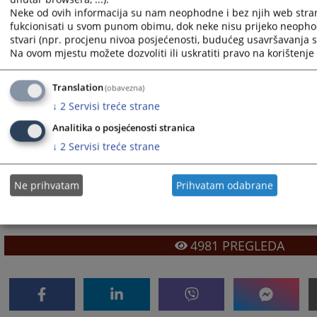
Neke od ovih informacija su nam neophodne i bez njih web stra
Općinski sud u Živinicama
fukcionisati u svom punom obimu, dok neke nisu prijeko neopho
Osnovni sud u Derventi
stvari (npr. procjenu nivoa posjećenosti, budućeg usavršavanja st
Na ovom mjestu možete dozvoliti ili uskratiti pravo na korištenje 
Osnovni sud u Kotor Varošu
Osnovni sud u Modriči
Translation
(obavezna)
Osnovni sud u Mrkonjić Gradu
↓
2
Servisi treće strane
Osnovni sud u Novom Gradu
Analitika o posjećenosti stranica
Osnovni sud u Prijedoru
↓
2
Servisi treće strane
Osnovni sud u Sokocu
Osnovni sud u Tesliću
Ne prihvatam
Prihvatam odabrane
Osnovni sud u Višegradu
Osnovni sud u Zvorniku
4981
PREGLEDA