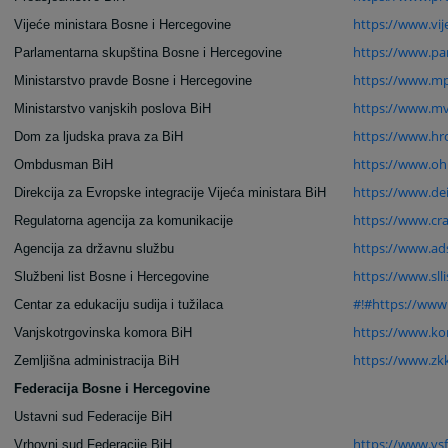
https://www.vij
Vijeće ministara Bosne i Hercegovine
https://www.pa
Parlamentarna skupština Bosne i Hercegovine
https://www.mp
Ministarstvo pravde Bosne i Hercegovine
https://www.mv
Ministarstvo vanjskih poslova BiH
https://www.hrc
Dom za ljudska prava za BiH
https://www.oh
Ombdusman BiH
https://www.dei
Direkcija za Evropske integracije Vijeća ministara BiH
https://www.cra
Regulatorna agencija za komunikacije
https://www.ad
Agencija za državnu službu
https://www.slli
Službeni list Bosne i Hercegovine
#!#https://www.
Centar za edukaciju sudija i tužilaca
https://www.ko
Vanjskotrgovinska komora BiH
https://www.zk
Zemljišna administracija BiH
Federacija Bosne i Hercegovine
Ustavni sud Federacije BiH
https://www.vsf
Vrhovni sud Federacije BiH