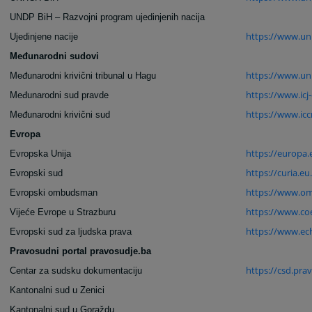
UNDP BiH – Razvojni program ujedinjenih nacija
https://www.un
Ujedinjene nacije
Međunarodni sudovi
https://www.un.
Međunarodni krivični tribunal u Hagu
https://www.icj-c
Međunarodni sud pravde
https://www.ic
Međunarodni krivični sud
Evropa
https://europa.
Evropska Unija
https://curia.eu.
Evropski sud
https://www.o
Evropski ombudsman
https://www.coe
Vijeće Evrope u Strazburu
https://www.ech
Evropski sud za ljudska prava
Pravosudni portal pravosudje.ba
https://csd.pra
Centar za sudsku dokumentaciju
Kantonalni sud u Zenici
Kantonalni sud u Goraždu