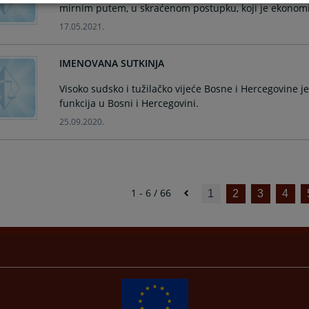
mirnim putem, u skraćenom postupku, koji je ekonomičn
17.05.2021.
IMENOVANA SUTKINJA
Visoko sudsko i tužilačko vijeće Bosne i Hercegovine 
funkcija u Bosni i Hercegovini.
25.09.2020.
1 - 6 / 66
1
2
3
4