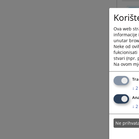
Korišt
Ova web stra
informacije 
unutar brows
Neke od ovi
fukcionisat
stvari (npr.
Na ovom mjes
Tra
↓
2
Ana
↓
2
Ne prihva