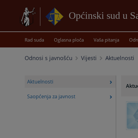
Općinski sud u 
Rad suda
Oglasna ploča
Vaša pitanja
Odn
Aktuelnosti
Odnosi s javnošću
Vijesti
Aktuelnosti
Aktu
Saopćenja za javnost