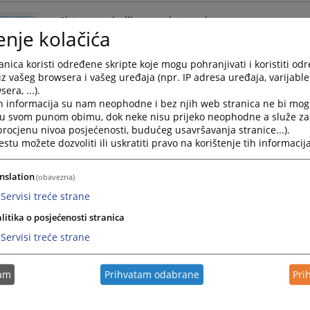
Sistem povjerljivog savjetovanja
enje kolačića
U saradnji Visokog sudskog i tužilačkog vijeća Bosne i
Sarajevu radionica o sistemu povjerljivog savjetovanja
nica koristi određene skripte koje mogu pohranjivati i koristiti od
iz vašeg browsera i vašeg uređaja (npr. IP adresa uređaja, varijable 
10.04.2025.
era, ...).
h informacija su nam neophodne i bez njih web stranica ne bi mog
IMENOVANA SUTKINJA: Ana Bajić Semiz
i u svom punom obimu, dok neke nisu prijeko neophodne a služe z
 procjenu nivoa posjećenosti, budućeg usavršavanja stranice...).
Na poziciju sutkinje u Općinski sud u Sanskom Mostu
tu možete dozvoliti ili uskratiti pravo na korištenje tih informacija
06.03.2023.
nslation
(obavezna)
Servisi treće strane
Strategija - rodna ravnopravnost
litika o posjećenosti stranica
Unapređenje rodne ravnopravnosti.
Servisi treće strane
14.11.2022.
tam
Prihvatam odabrane
Pri
Sedmica sudske nagodbe od 07. do 18. juna 2021. go
Cilj organizovanja „Sedmica sudske nagodbe“ jeste r