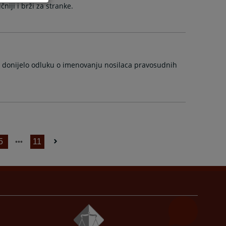
iji i brži za stranke.
je donijelo odluku o imenovanju nosilaca pravosudnih
5
11