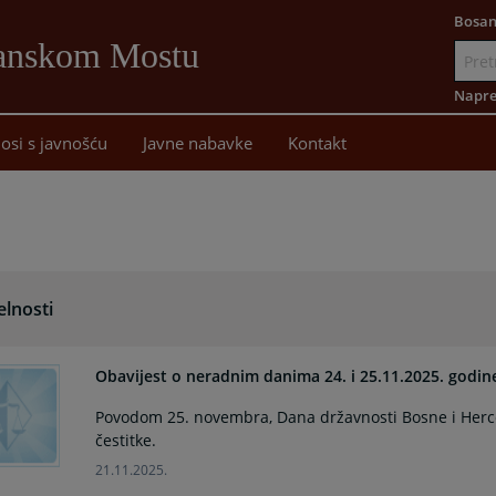
Bosan
Sanskom Mostu
Idi
na
Napre
sadržaj
osi s javnošću
Javne nabavke
Kontakt
elnosti
Obavijest o neradnim danima 24. i 25.11.2025. godin
Povodom 25. novembra, Dana državnosti Bosne i Her
čestitke.
21.11.2025.