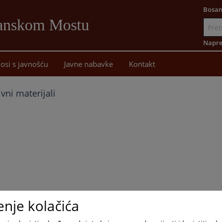
Bosan
Sanskom Mostu
Idi
na
Napre
sadržaj
osi s javnošću
Javne nabavke
Kontakt
vni materijali
enje kolačića