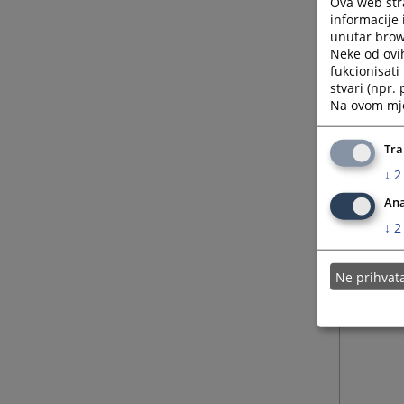
Ova web stra
informacije 
unutar brows
Neke od ovi
fukcionisat
stvari (npr.
Na ovom mjes
Tra
↓
2
Ana
↓
2
Ne prihva