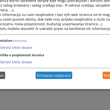
nica koristi određene skripte koje mogu pohranjivati i koristiti od
iz vašeg browsera i vašeg uređaja (npr. IP adresa uređaja, varijable 
era, ...).
h informacija su nam neophodne i bez njih web stranica ne bi mog
i u svom punom obimu, dok neke nisu prijeko neophodne a služe z
 procjenu nivoa posjećenosti, budućeg usavršavanja stranice...).
tu možete dozvoliti ili uskratiti pravo na korištenje tih informacija
nslation
(obavezna)
Servisi treće strane
Trenutno nema v
litika o posjećenosti stranica
Servisi treće strane
tam
Prihvatam odabrane
Pri