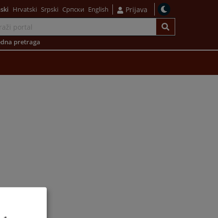
ski
Hrvatski
Srpski
Српски
English
Prijava
dna pretraga