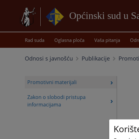
Općinski sud u 
Rad suda
Oglasna ploča
Vaša pitanja
Odn
Promoti
Odnosi s javnošću
Publikacije
Promotivni materijali
Zakon o slobodi pristupa
informacijama
Korišt