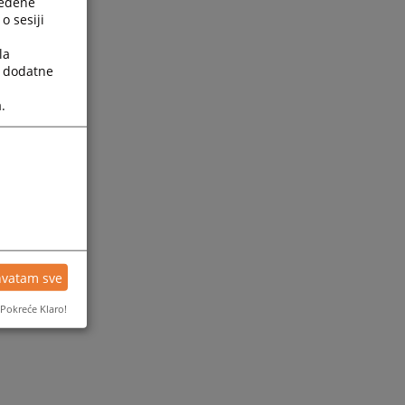
ređene
o sesiji
la
a dodatne
.
ijesti
hvatam sve
Pokreće Klaro!