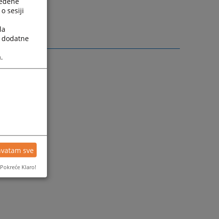
ređene
taksu.
o sesiji
la
a dodatne
.
hvatam sve
Pokreće Klaro!