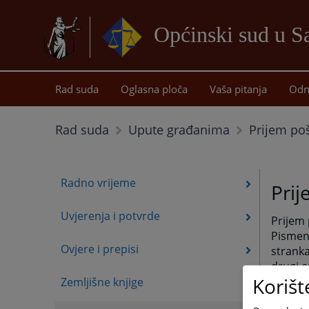
Općinski sud u 
Rad suda
Oglasna ploča
Vaša pitanja
Odn
Prijem po
Rad suda
Upute građanima
Radno vrijeme
Prij
Uvjerenja i potvrde
Prijem 
Pismena
Ovjere i prepisi
stranka
drugi o
Korišt
Zemljišne knjige
Priliko
prijem