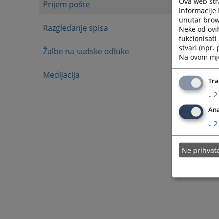
Ova web stra
Prijem pošte
Priliko
informacije 
unutar brows
Razgledanje spisa
Neke od ovi
fukcionisat
stvari (npr.
Žalbe na sudske odluke
Na ovom mjes
Medijacija
Tra
↓
2
Ana
↓
2
Ne prihva