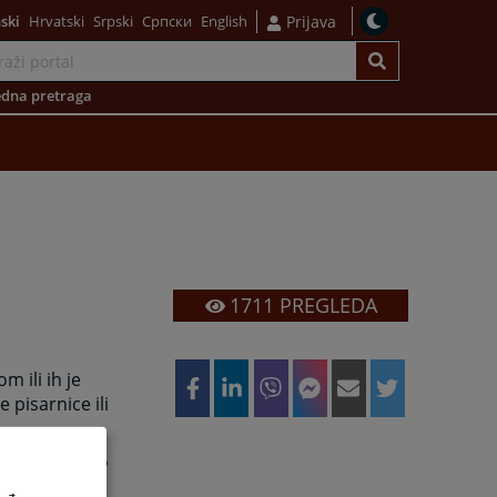
ski
Hrvatski
Srpski
Српски
English
Prijava
dna pretraga
1711
PREGLEDA
m ili ih je
pisarnice ili
zda potvrdu o