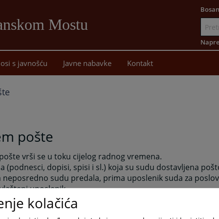
Bosan
Sanskom Mostu
Idi
na
Napre
sadržaj
osi s javnošću
Javne nabavke
Kontakt
šte
em pošte
pošte vrši se u toku cijelog radnog vremena.
 (podnesci, dopisi, spisi i sl.) koja su sudu dostavljena pošto
 neposredno sudu predala, prima uposlenik suda za poslove 
vlašteni uposlenik.
enje kolačića
m prijema pismena ovlašteni uposlenik je dužan da stranci i
u.