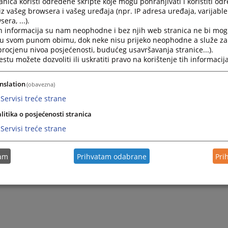
nica koristi određene skripte koje mogu pohranjivati i koristiti od
m predaje dokumenta potrebno je platiti propisanu sudsku 
iz vašeg browsera i vašeg uređaja (npr. IP adresa uređaja, varijable 
era, ...).
h informacija su nam neophodne i bez njih web stranica ne bi mog
i u svom punom obimu, dok neke nisu prijeko neophodne a služe z
 procjenu nivoa posjećenosti, budućeg usavršavanja stranice...).
tu možete dozvoliti ili uskratiti pravo na korištenje tih informacija
nslation
(obavezna)
Servisi treće strane
litika o posjećenosti stranica
Servisi treće strane
tam
Prihvatam odabrane
Pri