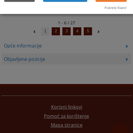
Pokreće Klaro!
1 - 6 / 27
1
2
3
4
5
Opće informacije
Objavljene pozicije
Korisni linkovi
Pomoć za korištenje
Mapa stranice