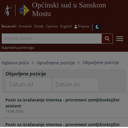
Općinski sud u Sanskom
Mostu
Bosanski
Hrvatski
Srpski
Српски
English
Prijava
Napredna pretraga
Objavljene pozicije
Oglasna ploča
Upražnjene pozicije
Objavljene pozicije
Navigate
Navigate
Poziv za izražavanje interesa - privremeni zemljišnoknjižni
forward
forward
asistent
to
to
18.06.2026.
interact
interact
with
with
Poziv za izražavanje interesa - privremeni zemljišnoknjižni
the
the