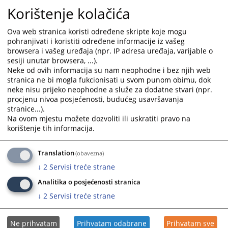
asistent
calendar
calendar
Korištenje kolačića
03.12.2025.
and
and
select
select
Ova web stranica koristi određene skripte koje mogu
OBJAVLJEN JAVNI OGLAS - popuna radnog mjesta: viši
a
a
pohranjivati i koristiti određene informacije iz vašeg
referent - daktilograf
date.
date.
browsera i vašeg uređaja (npr. IP adresa uređaja, varijable o
27.08.2025.
sesiji unutar browsera, ...).
Press
Press
Neke od ovih informacija su nam neophodne i bez njih web
the
the
stranica ne bi mogla fukcionisati u svom punom obimu, dok
Poziv za izražavanje interesa - privremeni zemljoknjižni
question
question
neke nisu prijeko neophodne a služe za dodatne stvari (npr.
asistent
mark
mark
procjenu nivoa posjećenosti, budućeg usavršavanja
25.08.2025.
key
key
stranice...).
to
to
Na ovom mjestu možete dozvoliti ili uskratiti pravo na
OBJAVLJEN JAVNI OGLAS - viši referent - daktilograf
korištenje tih informacija.
get
get
26.02.2025.
the
the
keyboard
keyboard
Translation
(obavezna)
OBJAVLJEN JAVNI OGLAS - viši referent - daktilograf
shortcuts
shortcuts
↓
2
Servisi treće strane
01.08.2024.
for
for
Analitika o posjećenosti stranica
changing
changing
↓
2
Servisi treće strane
dates.
dates.
Ne prihvatam
Prihvatam odabrane
Prihvatam sve