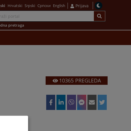
ski
Hrvatski
Srpski
Српски
English
Prijava
dna pretraga
10365
PREGLEDA