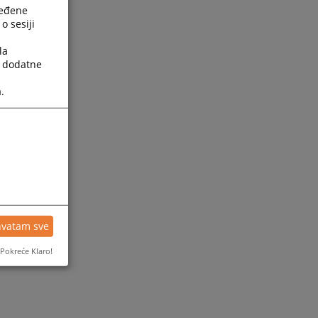
ređene
o sesiji
la
a dodatne
.
hvatam sve
Pokreće Klaro!