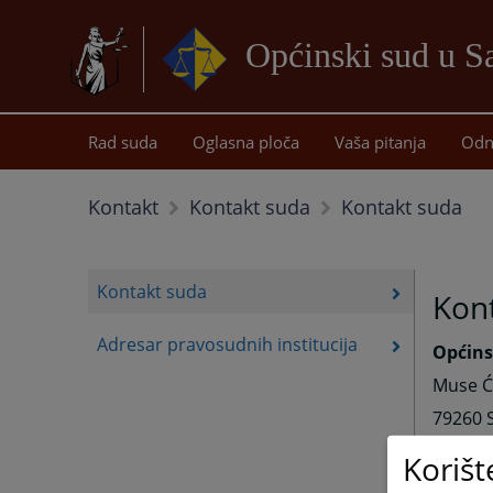
Općinski sud u 
Rad suda
Oglasna ploča
Vaša pitanja
Odn
Kontakt suda
Kontakt
Kontakt suda
Kontakt suda
Kon
Adresar pravosudnih institucija
Općins
Muse Ća
79260 
Telefon
Korišt
037 68