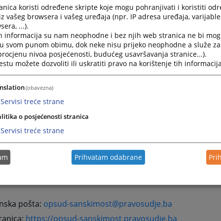
nica koristi određene skripte koje mogu pohranjivati i koristiti od
ks:
iz vašeg browsera i vašeg uređaja (npr. IP adresa uređaja, varijable 
 025;
era, ...).
h informacija su nam neophodne i bez njih web stranica ne bi mog
šno knjižni ured:
i u svom punom obimu, dok neke nisu prijeko neophodne a služe z
 procjenu nivoa posjećenosti, budućeg usavršavanja stranice...).
 428;
tu možete dozvoliti ili uskratiti pravo na korištenje tih informacija
 suda u Ključu
nslation
(obavezna)
anića br: 1
Servisi treće strane
Ključ
litika o posjećenosti stranica
Servisi treće strane
:
 136;
tam
Prihvatam odabrane
Pri
ks:
 019;
onska pošta:
opsud-sanskimost@pravosudje.ba
ranica:
https://opsud-sanskimost.pravosudje.ba