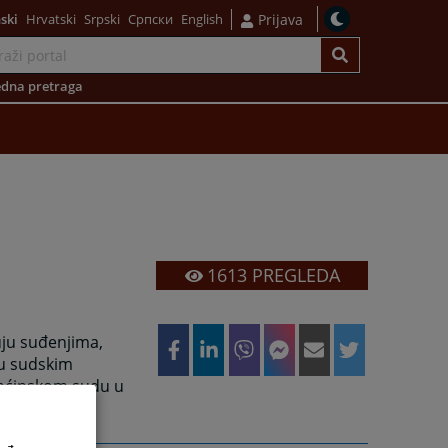
ski
Hrvatski
Srpski
Српски
English
Prijava
dna pretraga
1613
PREGLEDA
uju suđenjima,
ju sudskim
 Općinskom sudu u