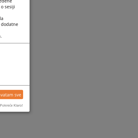
ređene
o sesiji
la
a dodatne
.
hvatam sve
Pokreće Klaro!