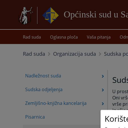
Općinski sud u 
Rad suda
Oglasna ploča
Vaša pitanja
Odn
Sudska pol
Rad suda
Organizacija suda
Nadležnost suda
Suds
Sudska odjeljenja
U prost
Oni vrš
Zemljišno-knjižna kancelarija
vrše pr
Izvršio
Korišt
Sansko
Pisarnica