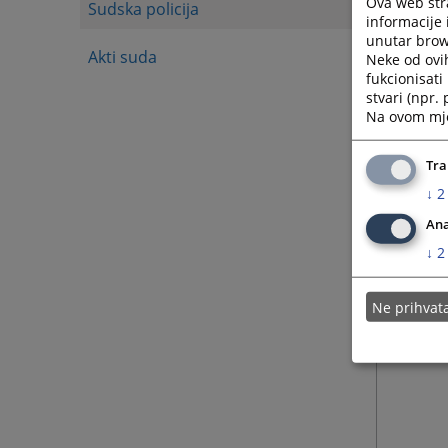
Ova web stra
Sudska policija
informacije 
unutar brows
Akti suda
Neke od ovi
fukcionisat
stvari (npr.
Na ovom mjes
Tra
↓
2
Ana
↓
2
Ne prihva