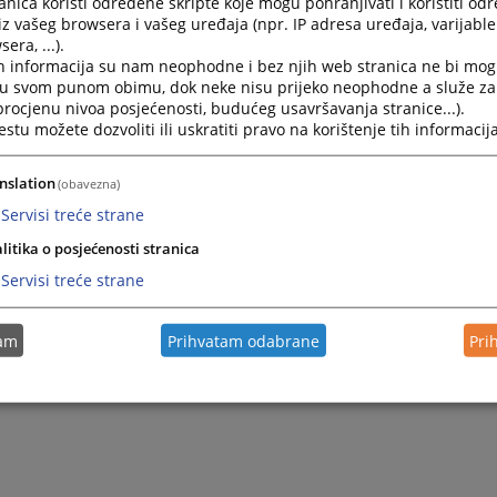
nica koristi određene skripte koje mogu pohranjivati i koristiti od
iz vašeg browsera i vašeg uređaja (npr. IP adresa uređaja, varijable 
era, ...).
h informacija su nam neophodne i bez njih web stranica ne bi mog
i u svom punom obimu, dok neke nisu prijeko neophodne a služe z
 procjenu nivoa posjećenosti, budućeg usavršavanja stranice...).
tu možete dozvoliti ili uskratiti pravo na korištenje tih informacija
nslation
(obavezna)
Servisi treće strane
litika o posjećenosti stranica
Servisi treće strane
tam
Prihvatam odabrane
Pri