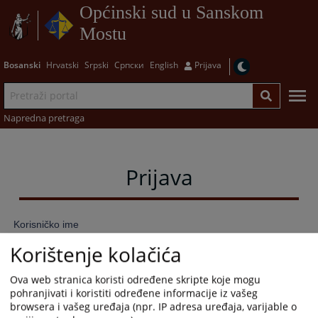
Općinski sud u Sanskom
Mostu
Bosanski
Hrvatski
Srpski
Српски
English
Prijava
Napredna pretraga
Prijava
Korisničko ime
Korištenje kolačića
Ova web stranica koristi određene skripte koje mogu
Lozinka
pohranjivati i koristiti određene informacije iz vašeg
browsera i vašeg uređaja (npr. IP adresa uređaja, varijable o