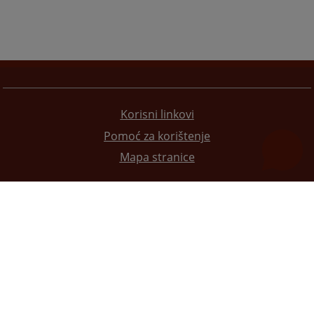
Korisni linkovi
Pomoć za korištenje
Mapa stranice
Redizajn web stranice je finansirala Evropska unija. Za njen sadržaj isključivo je odgovorno
Visoko sudsko i tužilačko vijeće BiH i ona ne odražava nužno stavove Evropske unije.