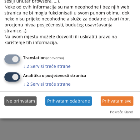
sesiji unutar browsera, ...).
Neke od ovih informacija su nam neophodne i bez njih web
Zapamti me
stranica ne bi mogla fukcionisati u svom punom obimu, dok
neke nisu prijeko neophodne a služe za dodatne stvari (npr.
procjenu nivoa posjećenosti, budućeg usavršavanja
Prijava
stranice...).
Na ovom mjestu možete dozvoliti ili uskratiti pravo na
Zaboravili ste lozinku?
korištenje tih informacija.
Želite postati član?
Translation
(obavezna)
↓
2
Servisi treće strane
Analitika o posjećenosti stranica
↓
2
Servisi treće strane
Ne prihvatam
Prihvatam odabrane
Prihvatam sve
Pokreće Klaro!