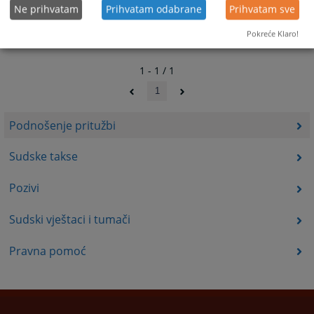
Ne prihvatam
Prihvatam odabrane
Prihvatam sve
Pokreće Klaro!
1 - 1 / 1
1
Podnošenje pritužbi
Sudske takse
Pozivi
Sudski vještaci i tumači
Pravna pomoć