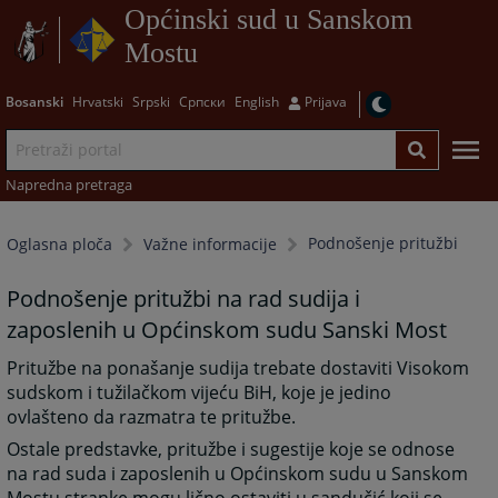
Općinski sud u Sanskom
Mostu
Bosanski
Hrvatski
Srpski
Српски
English
Prijava
Napredna pretraga
Podnošenje pritužbi
Oglasna ploča
Važne informacije
Podnošenje pritužbi na rad sudija i
zaposlenih u Općinskom sudu Sanski Most
Pritužbe na ponašanje sudija trebate dostaviti Visokom
sudskom i tužilačkom vijeću BiH, koje je jedino
ovlašteno da razmatra te pritužbe.
Ostale predstavke, pritužbe i sugestije koje se odnose
na rad suda i zaposlenih u Općinskom sudu u Sanskom
Mostu stranke mogu lično ostaviti u sandučić koji se