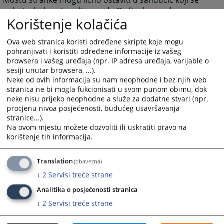
nalazi u holu prizemlja zgrade Općinskog suda u
Korištenje kolačića
Sanskom Mostu.
Sve pritužbe na rad uposlenika suda dostavljaju se
Ova web stranica koristi određene skripte koje mogu
predsjedniku suda.
pohranjivati i koristiti određene informacije iz vašeg
browsera i vašeg uređaja (npr. IP adresa uređaja, varijable o
4667
PREGLEDA
sesiji unutar browsera, ...).
Neke od ovih informacija su nam neophodne i bez njih web
stranica ne bi mogla fukcionisati u svom punom obimu, dok
neke nisu prijeko neophodne a služe za dodatne stvari (npr.
procjenu nivoa posjećenosti, budućeg usavršavanja
stranice...).
Na ovom mjestu možete dozvoliti ili uskratiti pravo na
korištenje tih informacija.
Translation
(obavezna)
↓
2
Servisi treće strane
Analitika o posjećenosti stranica
↓
2
Servisi treće strane