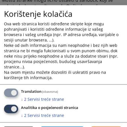
nalazi u holu prizemlja zgrade Općinskog suda u
Korištenje kolačića
Sanskom Mostu.
Sve pritužbe na rad uposlenika suda dostavljaju se
Ova web stranica koristi određene skripte koje mogu
predsjedniku suda.
pohranjivati i koristiti određene informacije iz vašeg
browsera i vašeg uređaja (npr. IP adresa uređaja, varijable o
4662
PREGLEDA
sesiji unutar browsera, ...).
Neke od ovih informacija su nam neophodne i bez njih web
stranica ne bi mogla fukcionisati u svom punom obimu, dok
neke nisu prijeko neophodne a služe za dodatne stvari (npr.
procjenu nivoa posjećenosti, budućeg usavršavanja
stranice...).
Na ovom mjestu možete dozvoliti ili uskratiti pravo na
korištenje tih informacija.
Translation
(obavezna)
↓
2
Servisi treće strane
Analitika o posjećenosti stranica
↓
2
Servisi treće strane