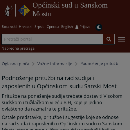
Općinski sud u Sanskom
Mostu
Bosanski
Hrvatski
Srpski
Српски
English
Prijava
Napredna pretraga
Podnošenje pritužbi
Oglasna ploča
Važne informacije
Podnošenje pritužbi na rad sudija i
zaposlenih u Općinskom sudu Sanski Most
Pritužbe na ponašanje sudija trebate dostaviti Visokom
sudskom i tužilačkom vijeću BiH, koje je jedino
ovlašteno da razmatra te pritužbe.
Ostale predstavke, pritužbe i sugestije koje se odnose
na rad suda i zaposlenih u Općinskom sudu u Sanskom
Mostu stranke mogu lično ostaviti u sandučić koji se