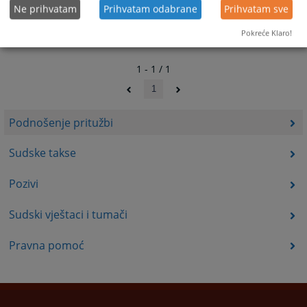
Ne prihvatam
Prihvatam odabrane
Prihvatam sve
Pokreće Klaro!
1 - 1 / 1
1
Podnošenje pritužbi
Sudske takse
Pozivi
Sudski vještaci i tumači
Pravna pomoć