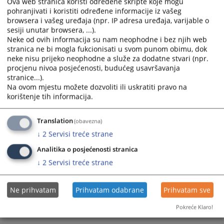
Ova web stranica koristi određene skripte koje mogu
pohranjivati i koristiti određene informacije iz vašeg
browsera i vašeg uređaja (npr. IP adresa uređaja, varijable o
sesiji unutar browsera, ...).
Neke od ovih informacija su nam neophodne i bez njih web
stranica ne bi mogla fukcionisati u svom punom obimu, dok
neke nisu prijeko neophodne a služe za dodatne stvari (npr.
procjenu nivoa posjećenosti, budućeg usavršavanja
Trenutno nema vijesti
stranice...).
Na ovom mjestu možete dozvoliti ili uskratiti pravo na
korištenje tih informacija.
Translation
(obavezna)
↓
2
Servisi treće strane
Analitika o posjećenosti stranica
↓
2
Servisi treće strane
Ne prihvatam
Prihvatam odabrane
Prihvatam sve
Pokreće Klaro!