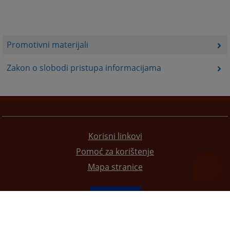
Promotivni materijali
Zakon o slobodi pristupa informacijama
Korisni linkovi
Pomoć za korištenje
Mapa stranice
Redizajn web stranice je finansirala Evropska unija. Za njen sadržaj isključivo je odgovorno