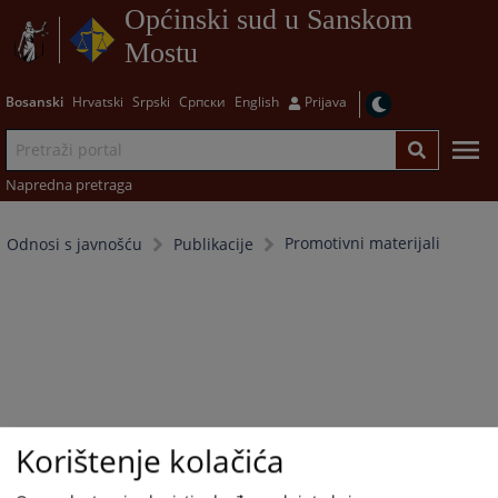
Općinski sud u Sanskom
Mostu
Bosanski
Hrvatski
Srpski
Српски
English
Prijava
Napredna pretraga
Promotivni materijali
Odnosi s javnošću
Publikacije
Korištenje kolačića