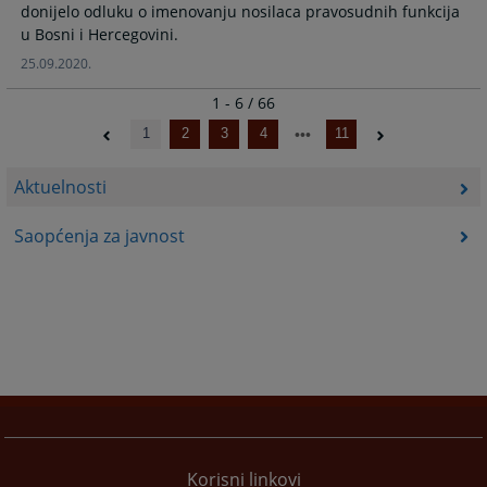
donijelo odluku o imenovanju nosilaca pravosudnih funkcija
u Bosni i Hercegovini.
25.09.2020.
1 - 6 / 66
1
2
3
4
11
Aktuelnosti
Saopćenja za javnost
Korisni linkovi