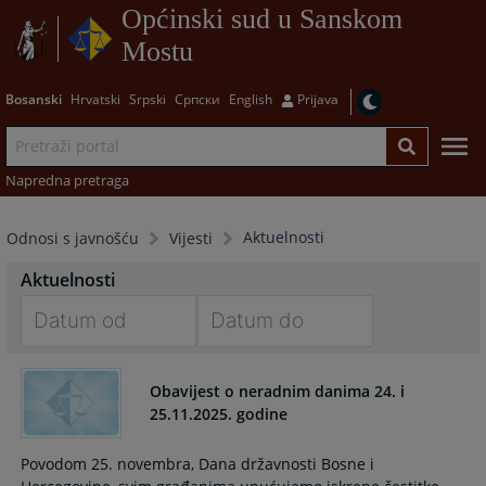
Općinski sud u Sanskom
Mostu
Bosanski
Hrvatski
Srpski
Српски
English
Prijava
Napredna pretraga
Aktuelnosti
Odnosi s javnošću
Vijesti
Aktuelnosti
Navigate
Navigate
forward
forward
Obavijest o neradnim danima 24. i
to
to
25.11.2025. godine
interact
interact
with
with
Povodom 25. novembra, Dana državnosti Bosne i
the
the