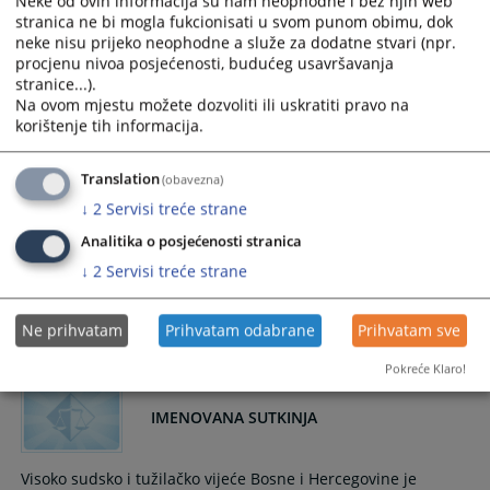
Neke od ovih informacija su nam neophodne i bez njih web
Strategija - rodna ravnopravnost
stranica ne bi mogla fukcionisati u svom punom obimu, dok
neke nisu prijeko neophodne a služe za dodatne stvari (npr.
procjenu nivoa posjećenosti, budućeg usavršavanja
Unapređenje rodne ravnopravnosti.
stranice...).
Na ovom mjestu možete dozvoliti ili uskratiti pravo na
14.11.2022.
korištenje tih informacija.
Sedmica sudske nagodbe od 07. do 18.
Translation
(obavezna)
juna 2021. godine
↓
2
Servisi treće strane
Analitika o posjećenosti stranica
Cilj organizovanja „Sedmica sudske nagodbe“ jeste
rješavanje što je moguće većeg broja predmeta mirnim
↓
2
Servisi treće strane
putem, u skraćenom postupku, koji je ekonomičniji i brži za
stranke.
Ne prihvatam
Prihvatam odabrane
Prihvatam sve
17.05.2021.
Pokreće Klaro!
IMENOVANA SUTKINJA
Visoko sudsko i tužilačko vijeće Bosne i Hercegovine je