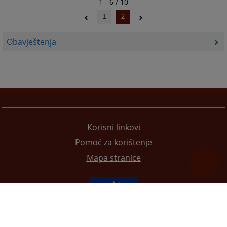
1 - 6 / 10
1
2
Obavještenja
Korisni linkovi
Pomoć za korištenje
Mapa stranice
Redizajn web stranice je finansirala Evropska unija. Za njen sadržaj isključivo je odgovorno
Visoko sudsko i tužilačko vijeće BiH i ona ne odražava nužno stavove Evropske unije.