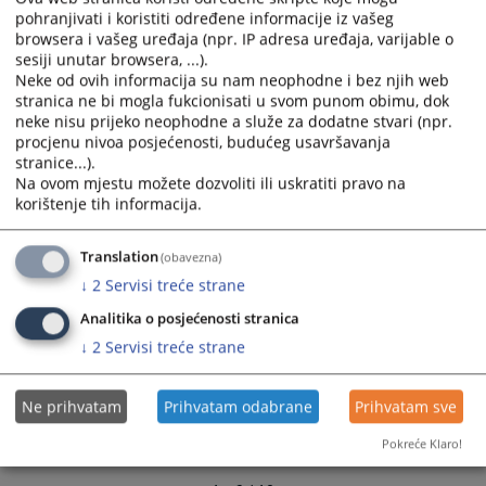
calendar
calendar
pohranjivati i koristiti određene informacije iz vašeg
Obavještenje o nabavci 4359-7-1-4-3-1/24
and
and
browsera i vašeg uređaja (npr. IP adresa uređaja, varijable o
07.08.2024.
sesiji unutar browsera, ...).
select
select
Neke od ovih informacija su nam neophodne i bez njih web
a
a
stranica ne bi mogla fukcionisati u svom punom obimu, dok
Obavještenje o nabavci 4359-7-1-27-3-3/23
date.
date.
neke nisu prijeko neophodne a služe za dodatne stvari (npr.
03.11.2023.
Press
Press
procjenu nivoa posjećenosti, budućeg usavršavanja
the
the
stranice...).
Obavještenje o nabavci 4359-7-3-13-3-2/23
question
question
Na ovom mjestu možete dozvoliti ili uskratiti pravo na
25.09.2023.
korištenje tih informacija.
mark
mark
key
key
Obavještenje o nabavci 4359-7-1-7-3-1/23
to
to
Translation
(obavezna)
22.06.2023.
get
get
↓
2
Servisi treće strane
the
the
Analitika o posjećenosti stranica
keyboard
keyboard
shortcuts
shortcuts
↓
2
Servisi treće strane
for
for
changing
changing
Ne prihvatam
Prihvatam odabrane
Prihvatam sve
dates.
dates.
Pokreće Klaro!