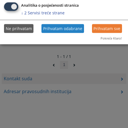
Analitika o posjećenosti stranica
↓
2
Servisi treće strane
Ne prihvatam
Prihvatam odabrane
Prihvatam sve
Pokreće Klaro!
1 - 1 / 1
1
Kontakt suda
Adresar pravosudnih institucija