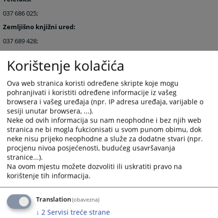
037 686 025;
Zemljišno knjižni ured:
037 689 428;
Korištenje kolačića
Zgrada suda u Ključu
Izeta Nanića br: 1
Ova web stranica koristi određene skripte koje mogu
pohranjivati i koristiti određene informacije iz vašeg
79 280 Ključ
browsera i vašeg uređaja (npr. IP adresa uređaja, varijable o
Telefoni:
sesiji unutar browsera, ...).
Neke od ovih informacija su nam neophodne i bez njih web
037 661 136;
stranica ne bi mogla fukcionisati u svom punom obimu, dok
Telefaks:
neke nisu prijeko neophodne a služe za dodatne stvari (npr.
procjenu nivoa posjećenosti, budućeg usavršavanja
037 661 019;
stranice...).
Na ovom mjestu možete dozvoliti ili uskratiti pravo na
korištenje tih informacija.
Elektronska pošta:
opsud-sanskimost@pravosudje.ba
Web stranica:
https://opsud-sanskimost.pravosudje.ba
Translation
(obavezna)
↓
2
Servisi treće strane
10370
PREGLEDA