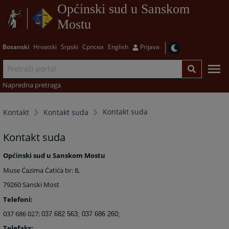
Općinski sud u Sanskom
Mostu
Bosanski
Hrvatski
Srpski
Српски
English
Prijava
Napredna pretraga
Kontakt suda
Kontakt
Kontakt suda
Kontakt suda
Općinski sud u Sanskom Mostu
Muse Ćazima Ćatića br: 8,
79260 Sanski Most
Telefoni:
037 686 027;
037 682 563;
037 686 260;
Telefaks: