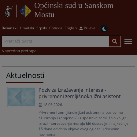
Općinski sud u Sanskom
Mostu
Bosanski
Hrvatski
Srpski
Српски
English
Prijava
Napredna pretraga
Aktuelnosti
Poziv za izražavanje interesa -
privremeni zemljišnoknjižni asistent
18.06.2026.
Privremeni zemljišnoknjižni asistent na poslovima
ažuriranja i zamjene i/ili uspostave zemljišnih knjiga.
Izrazi interesovanja moraju biti dostavljeni najkasnije
15 dana od dana objave ovog oglasa u dnevnim
novinama.