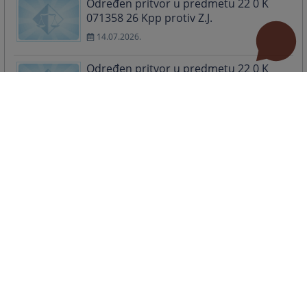
Određen pritvor u predmetu 22 0 K
071358 26 Kpp protiv Z.J.
14.07.2026.
Određen pritvor u predmetu 22 0 K
071348 26 Kpp protiv K.J.
14.07.2026.
Vijesti iz pravosuđa
Stavovi sudske prakse Bosne i
Hercegovine
29.06.2026.
Povjerljivo savjetovanje
08.06.2026.