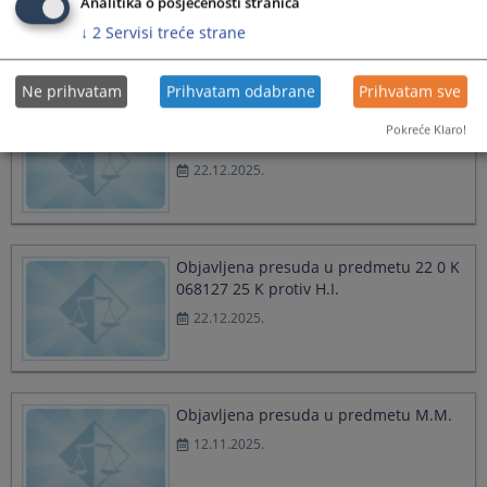
Analitika o posjećenosti stranica
22.12.2025.
↓
2
Servisi treće strane
Ne prihvatam
Prihvatam odabrane
Prihvatam sve
Objavljena presuda u predmetu 22 0 K
Pokreće Klaro!
068585 25 K protiv H.I.
22.12.2025.
Objavljena presuda u predmetu 22 0 K
068127 25 K protiv H.I.
22.12.2025.
Objavljena presuda u predmetu M.M.
12.11.2025.