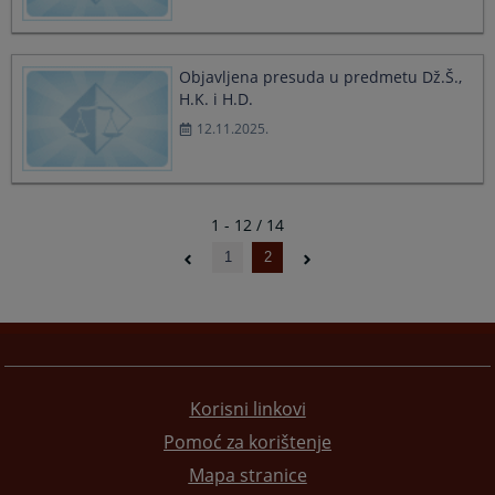
Objavljena presuda u predmetu Dž.Š.,
H.K. i H.D.
12.11.2025.
1 - 12 / 14
1
2
Korisni linkovi
Pomoć za korištenje
Mapa stranice