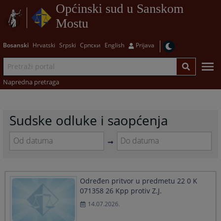
Općinski sud u Sanskom
Mostu
Bosanski
Hrvatski
Srpski
Српски
English
Prijava
Napredna pretraga
Sudske odluke i saopćenja
Navigate
Navigate
forward
forward
to
to
Određen pritvor u predmetu 22 0 K
interact
interact
071358 26 Kpp protiv Z.J.
with
with
the
the
14.07.2026.
calendar
calendar
and
and