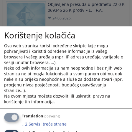
Objavljena presuda u predmetu 22 0 K
069346 26 K protiv F.E. i F.A.
24.06.2026.
Korištenje kolačića
Objavljena oslobađajuća presuda u
Ova web stranica koristi određene skripte koje mogu
predmetu 22 0 K 060569 24 K protiv
pohranjivati i koristiti određene informacije iz vašeg
A.D.1, Dž.H. i A.D.2
browsera i vašeg uređaja (npr. IP adresa uređaja, varijable o
sesiji unutar browsera, ...).
07.04.2026.
Neke od ovih informacija su nam neophodne i bez njih web
stranica ne bi mogla fukcionisati u svom punom obimu, dok
neke nisu prijeko neophodne a služe za dodatne stvari (npr.
Objavljena presuda u predmetu 22 0 K
procjenu nivoa posjećenosti, budućeg usavršavanja
051858 25 K 2 protiv H.I.
stranice...).
Na ovom mjestu možete dozvoliti ili uskratiti pravo na
22.12.2025.
korištenje tih informacija.
Translation
(obavezna)
↓
2
Servisi treće strane
Objavljena presuda u predmetu 22 0 K
047646 25 K 2 protiv H.I.