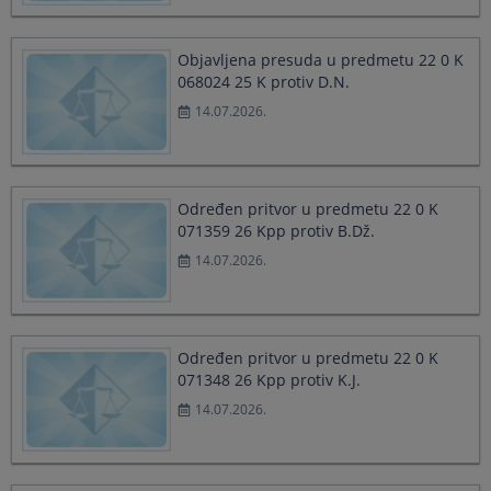
select
select
a
a
date.
date.
Objavljena presuda u predmetu 22 0 K
Press
Press
068024 25 K protiv D.N.
the
the
14.07.2026.
question
question
mark
mark
key
key
to
to
get
get
Određen pritvor u predmetu 22 0 K
the
the
071359 26 Kpp protiv B.Dž.
keyboard
keyboard
14.07.2026.
shortcuts
shortcuts
for
for
changing
changing
dates.
dates.
Određen pritvor u predmetu 22 0 K
071348 26 Kpp protiv K.J.
14.07.2026.