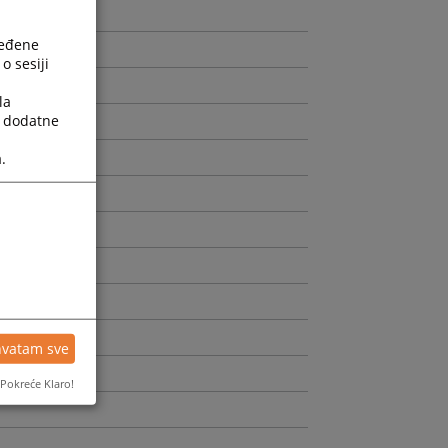
ređene
o sesiji
la
a dodatne
ptuženog
rivnji
.
nih Stvari
nih Stvari
rivnji
hvatam sve
Pokreće Klaro!