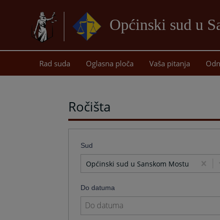
Općinski sud u 
Rad suda
Oglasna ploča
Vaša pitanja
Odn
Ročišta
Sud
Općinski sud u Sanskom Mostu
Do datuma
Navigate