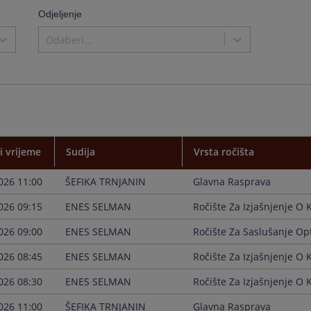
the
Odjeljenje
calenda
and
Odaberi...
select
a
date.
Press
the
questio
mark
key
to
i vrijeme
Sudija
Vrsta ročišta
get
the
026 11:00
ŠEFIKA TRNJANIN
Glavna Rasprava
keyboar
shortcu
026 09:15
ENES SELMAN
Ročište Za Izjašnjenje O K
for
changin
026 09:00
ENES SELMAN
Ročište Za Saslušanje O
dates.
026 08:45
ENES SELMAN
Ročište Za Izjašnjenje O K
026 08:30
ENES SELMAN
Ročište Za Izjašnjenje O K
026 11:00
ŠEFIKA TRNJANIN
Glavna Rasprava