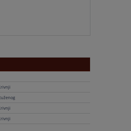
r
n
d
ts
rivnji
g
ptuženog
rivnji
rivnji