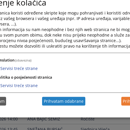
enje kolačića
026 14:30
ANA BAJIĆ SEMIZ
Ročište
nica koristi određene skripte koje mogu pohranjivati i koristiti od
026 08:30
ANA BAJIĆ SEMIZ
Pripremno Ročište
iz vašeg browsera i vašeg uređaja (npr. IP adresa uređaja, varijable 
era, ...).
026 12:00
ANA BAJIĆ SEMIZ
Glavna Rasprava
h informacija su nam neophodne i bez njih web stranica ne bi mog
i u svom punom obimu, dok neke nisu prijeko neophodne a služe z
026 09:00
ENES SELMAN
Ročište Za Saslušanje O
 procjenu nivoa posjećenosti, budućeg usavršavanja stranice...).
026 08:45
ENES SELMAN
Ročište Za Izjašnjenje O K
tu možete dozvoliti ili uskratiti pravo na korištenje tih informacija
026 08:33
IVANA KALINIĆ ILINČIĆ
Ročište Za Prodaju Pokret
nslation
(obavezna)
026 08:30
ZERINA PAŠAGIĆ
Ročište Za Prodaju Pokret
Servisi treće strane
026 08:30
ENES SELMAN
Ročište Za Izjašnjenje O K
litika o posjećenosti stranica
Servisi treće strane
026 09:00
ANA BAJIĆ SEMIZ
Glavna Rasprava
026 14:30
ANA BAJIĆ SEMIZ
Ročište
tam
Prihvatam odabrane
Pri
026 14:30
SNEŽANA BURSAĆ
Sjednica Vijeća
026 14:00
ANA BAJIĆ SEMIZ
Ročište
026 13:45
SNEŽANA BURSAĆ
Sjednica Vijeća