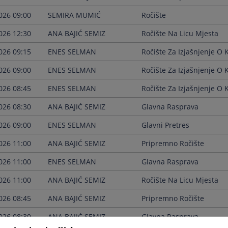
026 09:00
SEMIRA MUMIĆ
Ročište
026 12:30
ANA BAJIĆ SEMIZ
Ročište Na Licu Mjesta
026 09:15
ENES SELMAN
Ročište Za Izjašnjenje O K
026 09:00
ENES SELMAN
Ročište Za Izjašnjenje O K
026 08:45
ENES SELMAN
Ročište Za Izjašnjenje O K
026 08:30
ANA BAJIĆ SEMIZ
Glavna Rasprava
026 09:00
ENES SELMAN
Glavni Pretres
026 11:00
ANA BAJIĆ SEMIZ
Pripremno Ročište
026 11:00
ENES SELMAN
Glavna Rasprava
026 11:00
ANA BAJIĆ SEMIZ
Ročište Na Licu Mjesta
026 08:45
ANA BAJIĆ SEMIZ
Pripremno Ročište
026 08:30
ANA BAJIĆ SEMIZ
Glavna Rasprava