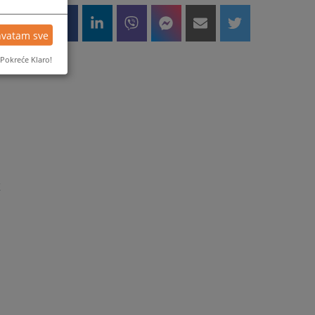
d
hvatam sve
Pokreće Klaro!
m
K
a
a