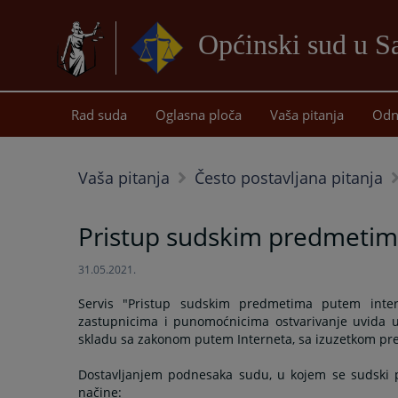
Općinski sud u 
Rad suda
Oglasna ploča
Vaša pitanja
Odn
Vaša pitanja
Često postavljana pitanja
Pristup sudskim predmetim
31.05.2021.
Servis "Pristup sudskim predmetima putem inte
zastupnicima i punomoćnicima ostvarivanje uvida 
skladu sa zakonom putem Interneta, sa izuzetkom pred
Dostavljanjem podnesaka sudu, u kojem se sudski po
načine: