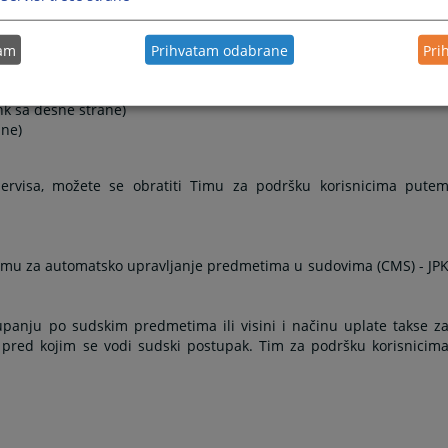
 koristan za advokate i stranke koje imaju veći broj predmeta pre
tam
Prihvatam odabrane
Pri
a podataka, korisnici servisa mogu:
ink sa desne strane)
ane)
servisa, možete se obratiti Timu za podršku korisnicima pute
emu za automatsko upravljanje predmetima u sudovima (CMS) - JP
upanju po sudskim predmetima ili visini i načinu uplate takse z
 pred kojim se vodi sudski postupak. Tim za podršku korisnicim