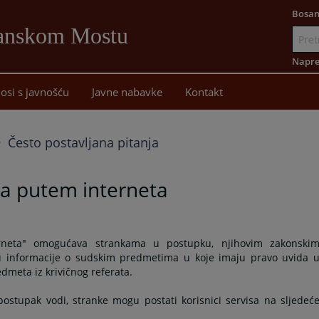
Bosan
Sanskom Mostu
Idi
na
Napre
sadržaj
osi s javnošću
Javne nabavke
Kontakt
Često postavljana pitanja
a putem interneta
rneta" omogućava strankama u postupku, njihovim zakonski
u informacije o sudskim predmetima u koje imaju pravo uvida 
meta iz krivičnog referata.
stupak vodi, stranke mogu postati korisnici servisa na sljedeć