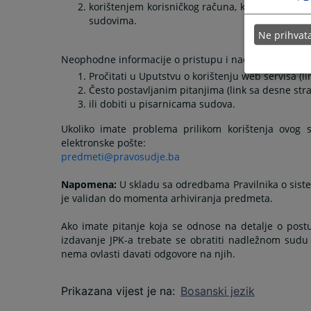
korištenjem korisničkog računa, koji je posebno
sudovima.
Ne prihva
Neophodne informacije o pristupu i načinima pregled
Pročitati u Uputstvu o korištenju web servisa (l
Često postavljanim pitanjima (link sa desne str
ili dobiti u pisarnicama sudova.
Ukoliko imate problema prilikom korištenja ovog 
elektronske pošte:
predmeti@pravosudje.ba
Napomena:
U skladu sa odredbama Pravilnika o sist
je validan do momenta arhiviranja predmeta.
Ako imate pitanje koja se odnose na detalje o post
izdavanje JPK-a trebate se obratiti nadležnom sudu
nema ovlasti davati odgovore na njih.
Prikazana vijest je na
:
Bosanski jezik