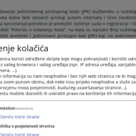
davanje Jedinstvenog pristupnog koda (JPK) službeniku u sudsko
eta kome žele ostvariti pristup putem interneta i lične (osobne
ka kancelarija) potrebno je predočiti rješenje suda o registraciji i I
izdati “Potvrdu o izdavanju koda”, na kojoj su ispisani Broj sudsko
ski predmet i Jedinstveni pristupni kod (JPK) koji na jedinstve
enje kolačića
Stranke u postupku imaju mogućnost da uz podnošenje podnesak
nica koristi određene skripte koje mogu pohranjivati i koristiti od
rankama dostavljati posredstvom pošte uz obavezno lično uručenje
iz vašeg browsera i vašeg uređaja (npr. IP adresa uređaja, varijable 
K-a koji će im biti dostavljen putem pošte prethodno moraju ručn
era, ...).
tem pošte.
h informacija su nam neophodne i bez njih web stranica ne bi mog
i u svom punom obimu, dok neke nisu prijeko neophodne a služe z
 procjenu nivoa posjećenosti, budućeg usavršavanja stranice...).
inku desno. Za dobijanje JPK-a prethodno ćete se morati obratit
tu možete dozvoliti ili uskratiti pravo na korištenje tih informacija
 njene uplate.
snici servisa će moći ostvariti pregled podataka o sudskom predmet
nslation
(obavezna)
e: https://www.pravosudje.ba/predmeti.
Servisi treće strane
ina:
litika o posjećenosti stranica
Servisi treće strane