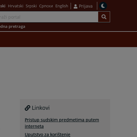
ski
Hrvatski
Srpski
Српски
English
Prijava
dna pretraga
m
Linkovi
u
Pristup sudskim predmetima putem
interneta
e
Uputstvo za korištenje