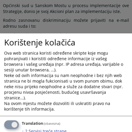
Općinski sud u Sanskom Mostu u procesu implementacije ove
Strategije, donio je svoj Akcioni plan za implementaciju iste.
Rodno zasnovanu diskriminaciju možete prijaviti na e-mail
adresu suda i to:
opsud-sanskimost@pravosudje.ba
Korištenje kolačića
U sekciji linkovi možete pronaći povezicu na online anketu Rodna ravnopravnost
Općinskog suda u Sanskom Mostu.
Ova web stranica koristi određene skripte koje mogu
pohranjivati i koristiti određene informacije iz vašeg
Prikazana vijest je na
:
Bosanski jezik
browsera i vašeg uređaja (npr. IP adresa uređaja, varijable o
sesiji unutar browsera, ...).
Linkovi
Neke od ovih informacija su nam neophodne i bez njih web
stranica ne bi mogla fukcionisati u svom punom obimu, dok
Anketa: Rodna ravnopravnost OSSM
neke nisu prijeko neophodne a služe za dodatne stvari (npr.
procjenu nivoa posjećenosti, budućeg usavršavanja
stranice...).
Na ovom mjestu možete dozvoliti ili uskratiti pravo na
korištenje tih informacija.
Prateći dokumenti
Strategija rodna ravnopravnost BOS
Translation
(obavezna)
ZAKON O ZABRANI DISKRIMINACIJE SG BIH 59/2009
↓
2
Servisi treće strane