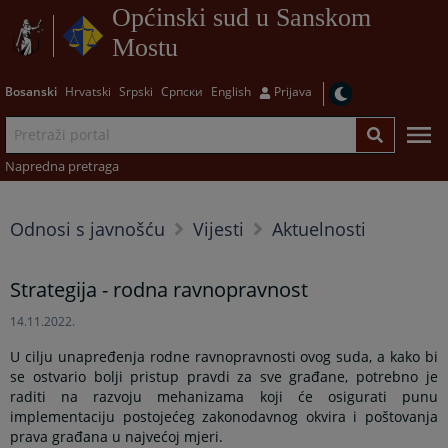
Općinski sud u Sanskom
Mostu
Bosanski
Hrvatski
Srpski
Српски
English
Prijava
Napredna pretraga
Odnosi s javnošću
Vijesti
Aktuelnosti
Strategija - rodna ravnopravnost
14.11.2022.
U cilju unapređenja rodne ravnopravnosti ovog suda, a kako bi
se ostvario bolji pristup pravdi za sve građane, potrebno je
raditi na razvoju mehanizama koji će osigurati punu
implementaciju postojećeg zakonodavnog okvira i poštovanja
prava građana u najvećoj mjeri.