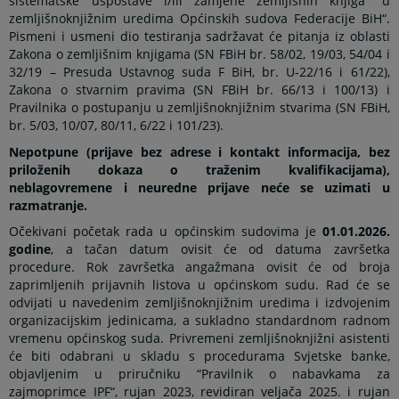
sistematske uspostave i/ili zamjene zemljišnih knjiga“ u
zemljišnoknjižnim uredima Općinskih sudova Federacije BiH“.
Pismeni i usmeni dio testiranja sadržavat će pitanja iz oblasti
Zakona o zemljišnim knjigama (SN FBiH br. 58/02, 19/03, 54/04 i
32/19 – Presuda Ustavnog suda F BiH, br. U-22/16 i 61/22),
Zakona o stvarnim pravima (SN FBiH br. 66/13 i 100/13) i
Pravilnika o postupanju u zemljišnoknjižnim stvarima (SN FBiH,
br. 5/03, 10/07, 80/11, 6/22 i 101/23).
Nepotpune (prijave bez adrese i kontakt informacija, bez
priloženih dokaza o traženim kvalifikacijama),
neblagovremene i neuredne prijave neće se uzimati u
razmatranje.
Očekivani početak rada u općinskim sudovima je
01.01.2026.
godine
, a tačan datum ovisit će od datuma završetka
procedure. Rok završetka angažmana ovisit će od broja
zaprimljenih prijavnih listova u općinskom sudu. Rad će se
odvijati u navedenim zemljišnoknjižnim uredima i izdvojenim
organizacijskim jedinicama, a sukladno standardnom radnom
vremenu općinskog suda. Privremeni zemljišnoknjižni asistenti
će biti odabrani u skladu s procedurama Svjetske banke,
objavljenim u priručniku “Pravilnik o nabavkama za
zajmoprimce IPF“, rujan 2023, revidiran veljača 2025. i rujan