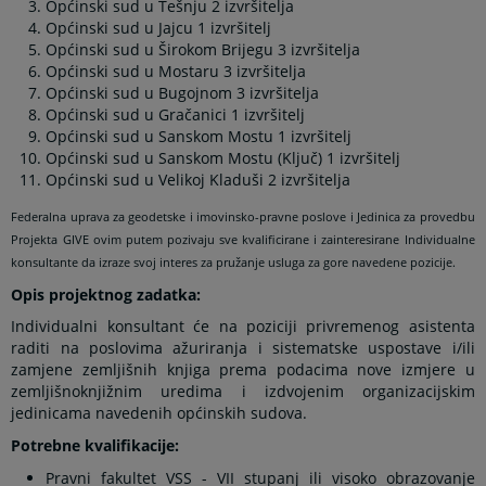
Općinski sud u Tešnju 2 izvršitelja
Općinski sud u Jajcu 1 izvršitelj
Općinski sud u Širokom Brijegu 3 izvršitelja
Općinski sud u Mostaru 3 izvršitelja
Općinski sud u Bugojnom 3 izvršitelja
Općinski sud u Gračanici 1 izvršitelj
Općinski sud u Sanskom Mostu 1 izvršitelj
Općinski sud u Sanskom Mostu (Ključ) 1 izvršitelj
Općinski sud u Velikoj Kladuši 2 izvršitelja
Federalna uprava za geodetske i imovinsko-pravne poslove i Jedinica za provedbu
Projekta GIVE ovim putem pozivaju sve kvalificirane i zainteresirane Individualne
konsultante da izraze svoj interes za pružanje usluga za gore navedene pozicije.
Opis projektnog zadatka:
Individualni konsultant će na poziciji privremenog asistenta
raditi na poslovima ažuriranja i sistematske uspostave i/ili
zamjene zemljišnih knjiga prema podacima nove izmjere u
zemljišnoknjižnim uredima i izdvojenim organizacijskim
jedinicama navedenih općinskih sudova.
Potrebne kvalifikacije:
Pravni fakultet VSS - VII stupanj ili visoko obrazovanje