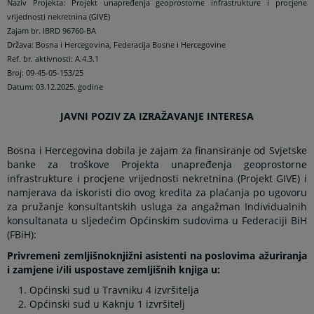
Naziv Projekta: Projekt unapređenja geoprostorne infrastrukture i procjene
vrijednosti nekretnina (GIVE)
Zajam br. IBRD 96760-BA
Država: Bosna i Hercegovina, Federacija Bosne i Hercegovine
Ref. br. aktivnosti: A.4.3.1
Broj: 09-45-05-153/25
Datum: 03.12.2025. godine
JAVNI POZIV ZA IZRAŽAVANJE INTERESA
Bosna i Hercegovina dobila je zajam za finansiranje od Svjetske
banke za troškove Projekta unapređenja geoprostorne
infrastrukture i procjene vrijednosti nekretnina (Projekt GIVE) i
namjerava da iskoristi dio ovog kredita za plaćanja po ugovoru
za pružanje konsultantskih usluga za angažman Individualnih
konsultanata u sljedećim Općinskim sudovima u Federaciji BiH
(FBiH):
Privremeni zemljišnoknjižni asistenti na poslovima ažuriranja
i zamjene i/ili uspostave zemljišnih knjiga u:
Općinski sud u Travniku 4 izvršitelja
Općinski sud u Kaknju 1 izvršitelj