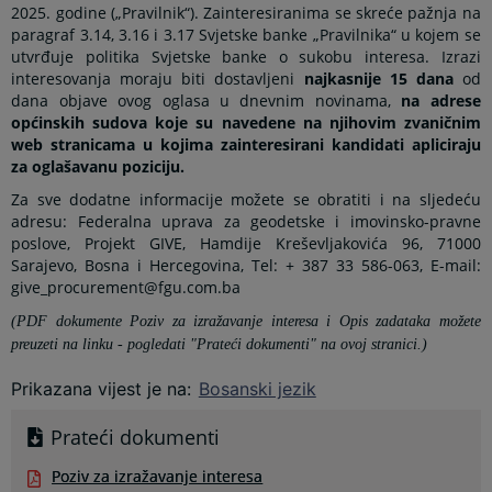
2025. godine („Pravilnik“). Zainteresiranima se skreće pažnja na
paragraf 3.14, 3.16 i 3.17 Svjetske banke „Pravilnika“ u kojem se
utvrđuje politika Svjetske banke o sukobu interesa. Izrazi
interesovanja moraju biti dostavljeni
najkasnije 15 dana
od
dana objave ovog oglasa u dnevnim novinama,
na adrese
općinskih sudova koje su navedene na njihovim zvaničnim
web stranicama u kojima zainteresirani kandidati apliciraju
za oglašavanu poziciju.
Za sve dodatne informacije možete se obratiti i na sljedeću
adresu: Federalna uprava za geodetske i imovinsko-pravne
poslove, Projekt GIVE, Hamdije Kreševljakovića 96, 71000
Sarajevo, Bosna i Hercegovina, Tel: + 387 33 586-063, E-mail:
give_procurement@fgu.com.ba
(PDF dokumente Poziv za izražavanje interesa i Opis zadataka možete
preuzeti na linku - pogledati "Prateći dokumenti" na ovoj stranici.)
Prikazana vijest je na
:
Bosanski jezik
Prateći dokumenti
Poziv za izražavanje interesa