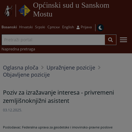
Općinski sud u Sanskom
Mostu
Bosanski
Hrvatski
Srpski
Српски
English
Prijava
Napredna pretraga
Oglasna ploča
Upražnjene pozicije
Objavljene pozicije
Poziv za izražavanje interesa - privremeni
zemljišnoknjižni asistent
03.12.2025.
Poslodavac: Federalna uprava za geodetske i imovinsko-pravne poslove