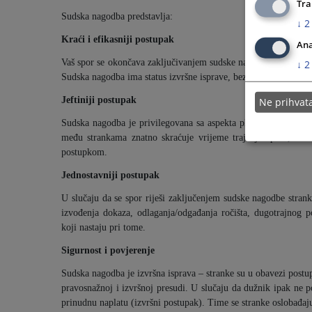
Tra
Sudska nagodba predstavlja:
↓
2
Kraći i efikasniji postupak
Ana
Vaš spor se okončava zaključivanjem sudske nagodbe pred prvo
↓
2
Sudska nagodba ima status izvršne isprave, bez drugostepenog
Jeftiniji postupak
Ne prihva
Sudska nagodba je privilegovana sa aspekta plaćanja sudske 
među strankama znatno skraćuje vrijeme trajanja spora, te na
postupkom.
Jednostavniji postupak
U slučaju da se spor riješi zaključenjem sudske nagodbe stran
izvođenja dokaza, odlaganja/odgađanja ročišta, dugotrajnog 
koji nastaju pri tome.
Sigurnost i povjerenje
Sudska nagodba je izvršna isprava – stranke su u obavezi pos
pravosnažnoj i izvršnoj presudi. U slučaju da dužnik ipak ne 
prinudnu naplatu (izvršni postupak). Time se stranke oslobađa