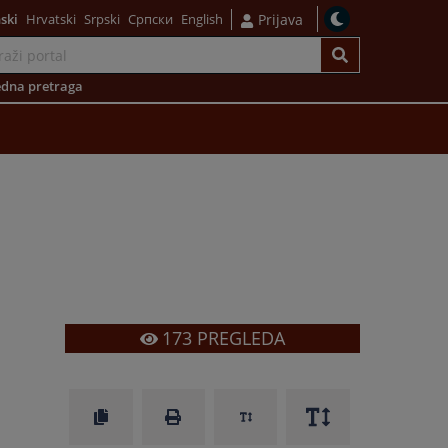
ski
Hrvatski
Srpski
Српски
English
Prijava
dna pretraga
173
PREGLEDA