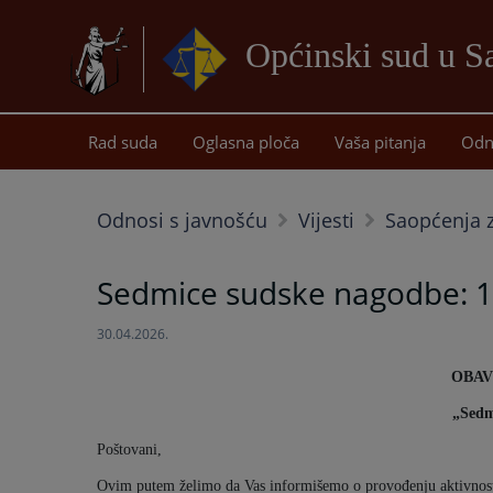
Općinski sud u 
Rad suda
Oglasna ploča
Vaša pitanja
Odn
Odnosi s javnošću
Vijesti
Saopćenja z
Sedmice sudske nagodbe: 11
30.04.2026.
OBAV
„Sedm
Poštovani,
Ovim putem želimo da Vas informišemo o provođenju aktivnos