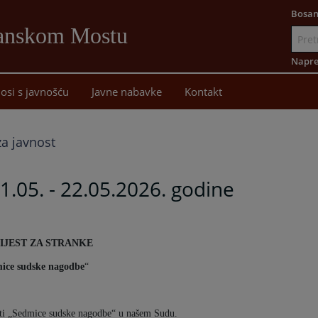
Bosan
Sanskom Mostu
Idi
na
Napre
sadržaj
osi s javnošću
Javne nabavke
Kontakt
a javnost
.05. - 22.05.2026. godine
IJEST ZA STRANKE
ice sudske nagodbe
“
ti „Sedmice sudske nagodbe“ u našem Sudu.