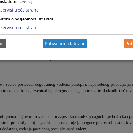
nslation
(obavezna)
Servisi treće strane
litika o posjećenosti stranica
stepenim sudom. Sporazum stranaka se unosi u zapisnik koji stranke potpisuju
Servisi treće strane
 žalbenog postupka u predmetu.
tam
Prihvatam odabrane
Pri
takse, a prema odredbama Zakona o sudskim taksama. Zaključivanje sporazum
 taj način reducira i ostale potencijalne troškove nastale u vezi sa sudski
ke i sud su pošteđeni dugotrajnog vođenja postupka, nepotrebnog pribavljanja 
postupka namirenja, eventualnog drugostepenog postupka te dodatnih troškov
tupiti prema dogovoru navedenom u zapisniku o sudskoj nagodbi, jednako kao p
postupi po postignutoj nagodbi, na osnovu nje je moguće pokrenuti postupak z
ju dodatnog vođenja parničnog postupka pred sudom.